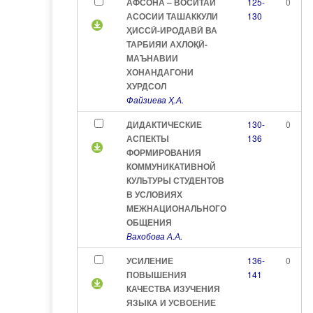
АФСОНА – ВОСИТАИ
125-
0
АСОСИИ ТАШАККУЛИ
130
ҲИССӢ-ИРОДАВӢ ВА
ТАРБИЯИ АХЛОҚӢ-
МАЪНАВИИ
ХОНАНДАГОНИ
ХУРДСОЛ
Файзиева Ҳ.А.
ДИДАКТИЧЕСКИЕ
130-
0
АСПЕКТЫ
136
ФОРМИРОВАНИЯ
КОММУНИКАТИВНОЙ
КУЛЬТУРЫ СТУДЕНТОВ
В УСЛОВИЯХ
МЕЖНАЦИОНАЛЬНОГО
ОБЩЕНИЯ
Вахобова А.А.
УСИЛЕНИЕ
136-
0
ПОВЫШЕНИЯ
141
КАЧЕСТВА ИЗУЧЕНИЯ
ЯЗЫКА И УСВОЕНИЕ