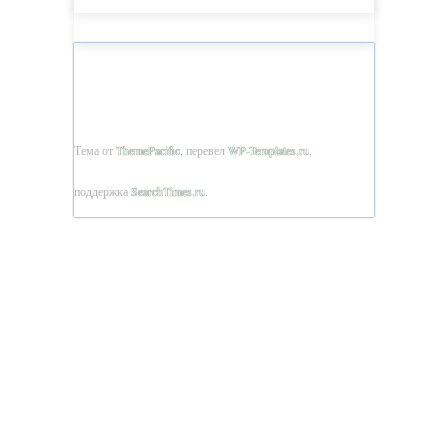
ПАЁМИ АКАДЕМИЯИ ТАҲСИЛОТИ
ТОҶИКИСТОН © 2026
Тема от
ThemePacific
, перевел
WP-Templates.ru
,
поддержка
SearchTimes.ru
.