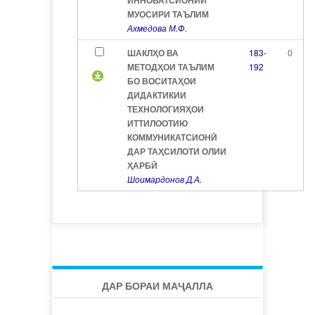
ИННОВАТСИОНИИ
МУОСИРИ ТАЪЛИМ
Ахмедова М.Ф.
ШАКЛҲО ВА
183-
0
МЕТОДҲОИ ТАЪЛИМ
192
БО ВОСИТАҲОИ
ДИДАКТИКИИ
ТЕХНОЛОГИЯҲОИ
ИТТИЛООТИЮ
КОММУНИКАТСИОНӢ
ДАР ТАҲСИЛОТИ ОЛИИ
ҲАРБӢ
Шоимардонов Д.А.
ДАР БОРАИ МАҶАЛЛА
САРМУҲАРРИР