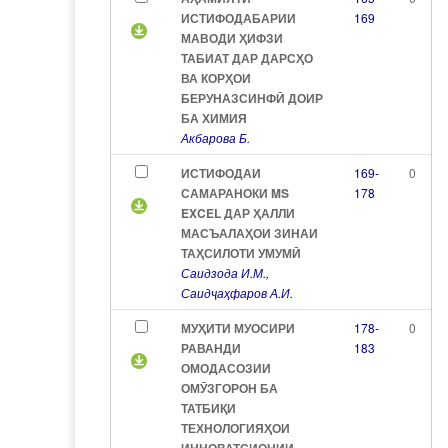
ИСТИФОДАБАРИИ
169
МАВОДИ ҲИФЗИ
ТАБИАТ ДАР ДАРСҲО
ВА КОРҲОИ
БЕРУНАЗСИНФӢ ДОИР
БА ХИМИЯ
Акбарова Б.
ИСТИФОДАИ
169-
0
САМАРАНОКИ MS
178
EXCEL ДАР ҲАЛЛИ
МАСЪАЛАҲОИ ЗИНАИ
ТАҲСИЛОТИ УМУМӢ
Саидзода И.М.,
Саидҷаҳфаров А.И.
МУҲИТИ МУОСИРИ
178-
0
РАВАНДИ
183
ОМОДАСОЗИИ
ОМӮЗГОРОН БА
ТАТБИҚИ
ТЕХНОЛОГИЯҲОИ