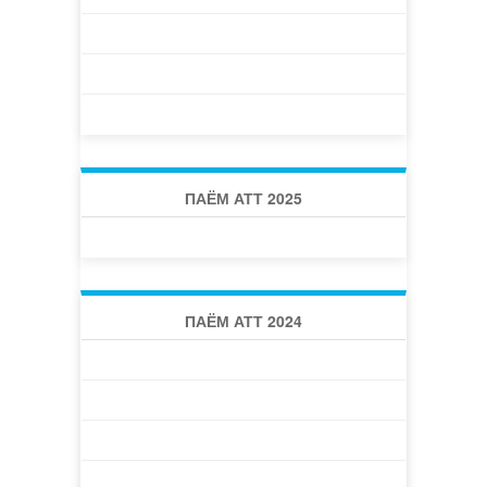
ҲАЙАТИ ТАҲРИРИЯ
МАЪЛУМОТ БАРОИ МУАЛЛИФОН
ТАРТИБИ ТАҚРИЗДИҲӢ
ПАЁМ АТТ 2025
ПАЁМИ АТТ 2025 -1 (55)
ПАЁМ АТТ 2024
ПАЁМИ АТТ 2024 -1 (50)
ПАЁМИ АТТ 2024 -2 (51)
ПАЁМИ АТТ 2024 -3 (52)
ПАЁМИ АТТ 2024 -4 (54)