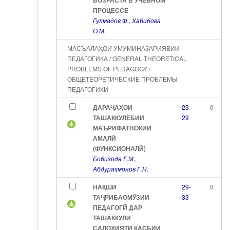
ВОЗРАСТА В УЧЕБНОМ
ПРОЦЕССЕ
Гулмадов Ф., Хабибова
О.М.
МАСЪАЛАҲОИ УМУМИНАЗАРИЯВИИ
ПЕДАГОГИКА / GENERAL THEORETICAL
PROBLEMS OF PEDAGOGY /
ОБЩЕТЕОРЕТИЧЕСКИЕ ПРОБЛЕМЫ
ПЕДАГОГИКИ
ДАРАҶАҲОИ
23-
0
ТАШАККУЛЁБИИ
29
МАЪРИФАТНОКИИ
АМАЛӢ
(ФУНКСИОНАЛӢ)
Бобизода Ғ.М.,
Абдураҳмонов Г.Н.
НАҚШИ
29-
0
ТАҶРИБАОМӮЗИИ
33
ПЕДАГОГӢ ДАР
ТАШАККУЛИ
САЛОҲИЯТИ КАСБИИ