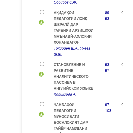
Собиров С.Ф.
АҚИДАҲОИ
89-
0
ПЕДАГОГИИ ЛОИҚ
93
ШЕРАЛӢ ДАР
ТАРБИЯИ АРЗИШҲОИ
МАЪНАВӢ-АХЛОҚИИ
ХОНАНДАГОН
Тоҳириён Ш.А., Яҳёев
Ш.Ш.
СТАНОВЛЕНИЕ И
93-
0
РАЗВИТИЕ
97
АНАЛИТИЧЕСКОГО
ПАССИВА В
АНГЛИЙСКОМ ЯЗЫКЕ
Холикзода А.
ҶАНБАҲОИ
97-
0
ПЕДАГОГИИ
103
МУНОСИБАТИ
БОСАЛОҲИЯТ ДАР
ТАЙЁР НАМУДАНИ