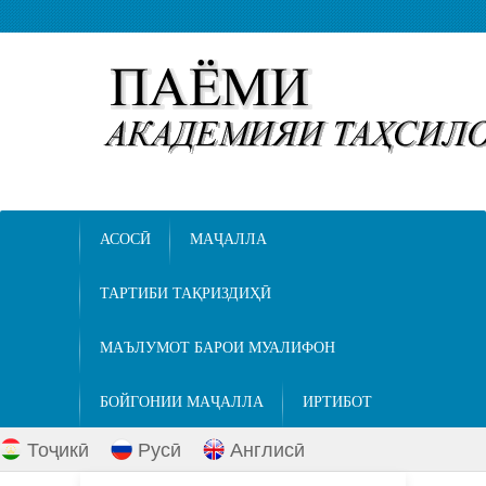
АСОСӢ
МАҶАЛЛА
ТАРТИБИ ТАҚРИЗДИҲӢ
МАЪЛУМОТ БАРОИ МУАЛИФОН
БОЙГОНИИ МАҶАЛЛА
ИРТИБОТ
Тоҷикӣ
Русӣ
Англисӣ