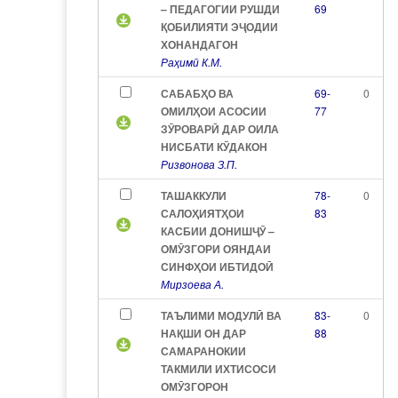
– ПЕДАГОГИИ РУШДИ
69
ҚОБИЛИЯТИ ЭҶОДИИ
ХОНАНДАГОН
Раҳимӣ К.М.
САБАБҲО ВА
69-
0
ОМИЛҲОИ АСОСИИ
77
ЗӮРОВАРӢ ДАР ОИЛА
НИСБАТИ КӮДАКОН
Ризвонова З.П.
ТАШАККУЛИ
78-
0
САЛОҲИЯТҲОИ
83
КАСБИИ ДОНИШҶӮ –
ОМӮЗГОРИ ОЯНДАИ
СИНФҲОИ ИБТИДОӢ
Мирзоева А.
ТАЪЛИМИ МОДУЛӢ ВА
83-
0
НАҚШИ ОН ДАР
88
САМАРАНОКИИ
ТАКМИЛИ ИХТИСОСИ
ОМӮЗГОРОН